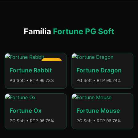
Família
Fortune PG Soft
5.000X
Fortune Rabbit
Fortune Dragon
PG Soft • RTP 96.73%
PG Soft • RTP 96.74%
Fortune Ox
Fortune Mouse
PG Soft • RTP 96.75%
PG Soft • RTP 96.76%