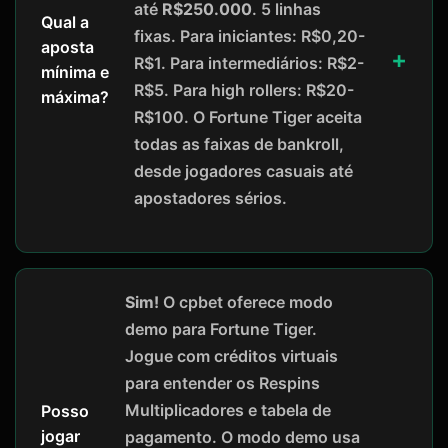
até
R$250.000
. 5 linhas
Qual a
fixas. Para iniciantes: R$0,20-
aposta
R$1. Para intermediários: R$2-
mínima e
R$5. Para high rollers: R$20-
máxima?
R$100. O Fortune Tiger aceita
todas as faixas de bankroll,
desde jogadores casuais até
apostadores sérios.
Sim!
O cpbet oferece modo
demo para Fortune Tiger.
Jogue com créditos virtuais
para entender os Respins
Multiplicadores e tabela de
Posso
jogar
pagamento. O modo demo usa