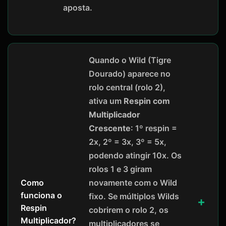
aposta.
Quando o Wild (Tigre
Dourado) aparece no
rolo central (rolo 2),
ativa um
Respin com
Multiplicador
Crescente
: 1º respin =
2x, 2º = 3x, 3º = 5x,
podendo atingir 10x. Os
rolos 1 e 3 giram
Como
novamente com o Wild
funciona o
fixo. Se múltiplos Wilds
Respin
cobrirem o rolo 2, os
Multiplicador?
multiplicadores se