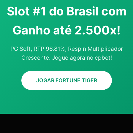
Slot #1 do Brasil com
Ganho até 2.500x!
PG Soft, RTP 96.81%, Respin Multiplicador
Crescente. Jogue agora no cpbet!
JOGAR FORTUNE TIGER