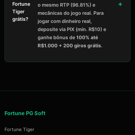
Fortune
o mesmo RTP (96.81%) e
Tiger
mecânicas do jogo real. Para
grátis?
jogar com dinheiro real,
deposite via PIX (mín. R$10) e
ganhe bônus de
100% até
R$1.000 + 200 giros grátis
.
Fortune PG Soft
Fortune Tiger