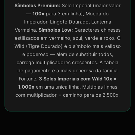
Símbolos Premium:
Selo Imperial (maior valor
—
100x
para 3 em linha), Moeda do
Imperador, Lingote Dourado, Lanterna
Vermelha.
Símbolos Low:
Caracteres chineses
estilizados em vermelho, azul, verde e roxo. O
Wild (Tigre Dourado) é o símbolo mais valioso
e poderoso — além de substituir todos,
carrega multiplicadores crescentes. A tabela
de pagamento é a mais generosa da família
Fortune.
3 Selos Imperiais com Wild 10x =
1.000x
em uma única linha. Múltiplas linhas
com multiplicador = caminho para os 2.500x.