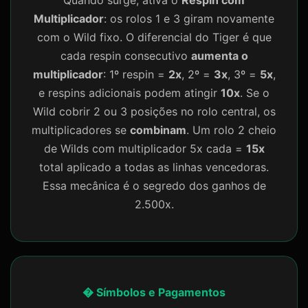
Quando surge, ativa o
Respin com
Multiplicador
: os rolos 1 e 3 giram novamente
com o Wild fixo. O diferencial do Tiger é que
cada respin consecutivo
aumenta o
multiplicador
: 1º respin =
2x
, 2º =
3x
, 3º =
5x
,
e respins adicionais podem atingir
10x
. Se o
Wild cobrir 2 ou 3 posições no rolo central, os
multiplicadores se
combinam
. Um rolo 2 cheio
de Wilds com multiplicador 5x cada =
15x
total aplicado a todas as linhas vencedoras.
Essa mecânica é o segredo dos ganhos de
2.500x.
� Símbolos e Pagamentos