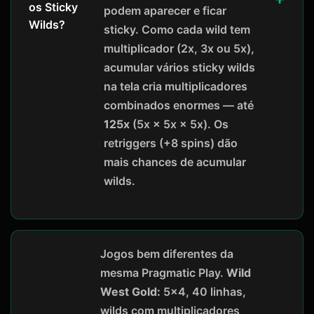
os Sticky
podem aparecer e ficar
Wilds?
sticky. Como cada wild tem
multiplicador (2x, 3x ou 5x),
acumular vários sticky wilds
na tela cria multiplicadores
combinados enormes — até
125x
(5x × 5x × 5x). Os
retriggers (+8 spins) dão
mais chances de acumular
wilds.
Jogos bem diferentes da
mesma Pragmatic Play.
Wild
West Gold:
5x4, 40 linhas,
wilds com multiplicadores