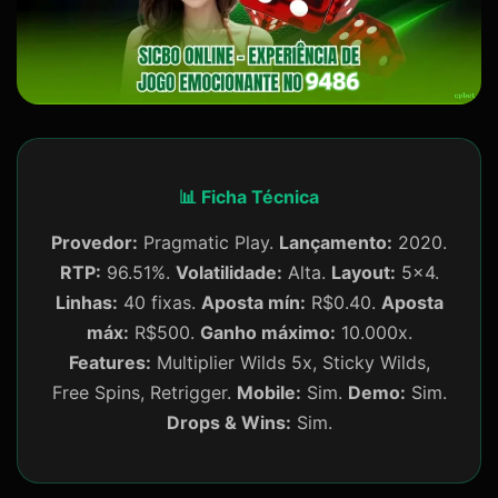
📊 Ficha Técnica
Provedor:
Pragmatic Play.
Lançamento:
2020.
RTP:
96.51%.
Volatilidade:
Alta.
Layout:
5x4.
Linhas:
40 fixas.
Aposta mín:
R$0.40.
Aposta
máx:
R$500.
Ganho máximo:
10.000x.
Features:
Multiplier Wilds 5x, Sticky Wilds,
Free Spins, Retrigger.
Mobile:
Sim.
Demo:
Sim.
Drops & Wins:
Sim.