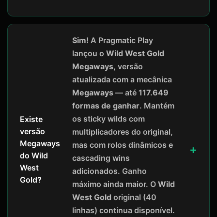
Sim!
A Pragmatic Play
lançou o
Wild West Gold
Megaways
, versão
atualizada com a mecânica
Megaways
— até
117.649
formas de ganhar
. Mantém
os sticky wilds com
Existe
versão
multiplicadores do original,
Megaways
mas com rolos dinâmicos e
do Wild
cascading wins
West
adicionados. Ganho
Gold?
máximo ainda maior. O
Wild
West Gold
original (40
linhas) continua disponível.