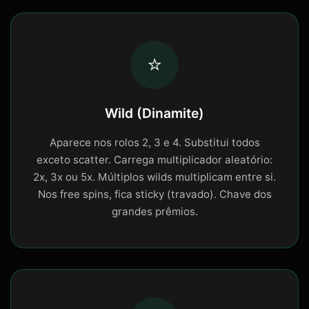
⭐
Wild (Dinamite)
Aparece nos rolos 2, 3 e 4. Substitui todos
exceto scatter. Carrega multiplicador aleatório:
2x, 3x ou 5x. Múltiplos wilds multiplicam entre si.
Nos free spins, fica sticky (travado). Chave dos
grandes prêmios.