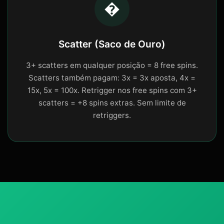
�
Scatter (Saco de Ouro)
3+ scatters em qualquer posição = 8 free spins.
Scatters também pagam: 3x = 3x aposta, 4x =
15x, 5x = 100x. Retrigger nos free spins com 3+
scatters = +8 spins extras. Sem limite de
retriggers.