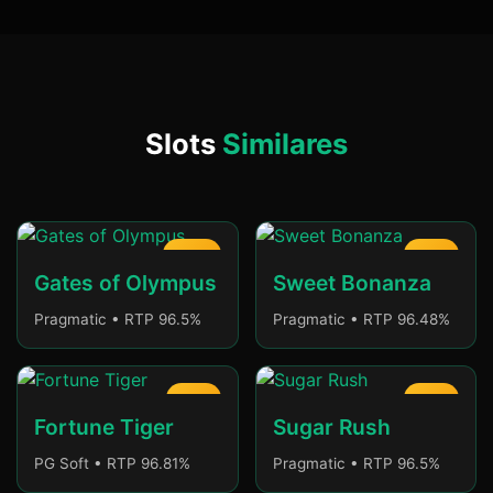
Slots
Similares
🔥 #1
HOT
Gates of Olympus
Sweet Bonanza
Pragmatic • RTP 96.5%
Pragmatic • RTP 96.48%
HOT
HOT
Fortune Tiger
Sugar Rush
PG Soft • RTP 96.81%
Pragmatic • RTP 96.5%