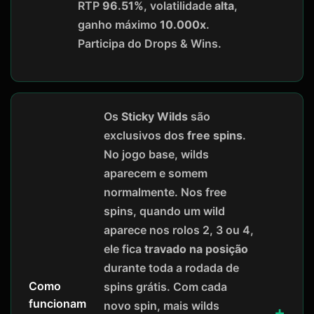
RTP
96.51%
, volatilidade
alta
,
ganho máximo
10.000x
.
Participa do Drops & Wins.
Os
Sticky Wilds
são
exclusivos dos
free spins
.
No jogo base, wilds
aparecem e somem
normalmente. Nos free
spins, quando um wild
aparece nos rolos 2, 3 ou 4,
ele fica
travado na posição
durante toda a rodada de
Como
spins grátis. Com cada
funcionam
novo spin, mais wilds