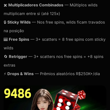
✖️
Multiplicadores Combinados
— Múltiplos wilds
multiplicam entre si (até 125x)
🔒
Sticky Wilds
— Nos free spins, wilds ficam travados
na posição
🎰
Free Spins
— 3+ scatters = 8 free spins com sticky
wilds
🔄
Retrigger
— 3+ scatters nos free spins = +8 spins
extras
⚡
Drops & Wins
— Prêmios aleatórios R$250K+/dia