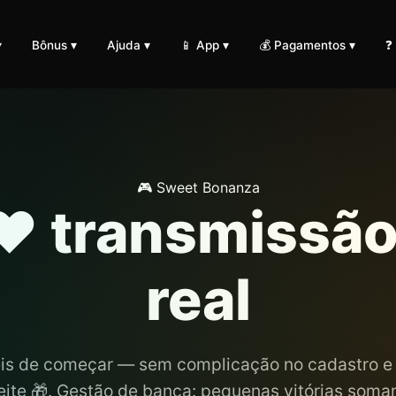
▾
Bônus ▾
Ajuda ▾
📱 App ▾
💰 Pagamentos ▾
❓
🎮 Sweet Bonanza
e❤️ transmissã
real
ceis de começar — sem complicação no cadastro e
eite 🎁. Gestão de banca: pequenas vitórias soma