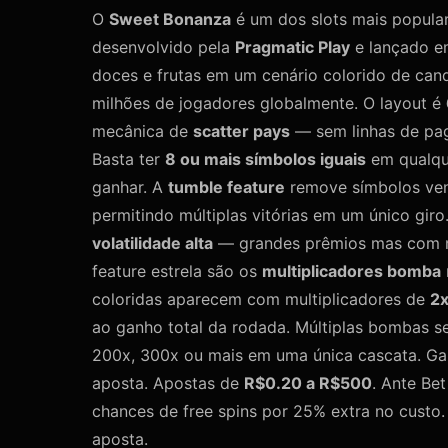
O
Sweet Bonanza
é um dos slots mais popula
desenvolvido pela
Pragmatic Play
e lançado 
doces e frutas em um cenário colorido de cand
milhões de jogadores globalmente. O layout é
mecânica de
scatter pays
— sem linhas de pag
Basta ter
8 ou mais símbolos iguais
em qualque
ganhar. A
tumble feature
remove símbolos ven
permitindo múltiplas vitórias em um único gir
volatilidade alta
— grandes prêmios mas com m
feature estrela são os
multiplicadores bomba
coloridas aparecem com multiplicadores de
2x
ao ganho total da rodada. Múltiplas bombas s
200x, 300x ou mais em uma única cascata. 
aposta. Apostas de
R$0.20 a R$500
. Ante Be
chances de free spins por 25% extra no custo
aposta.