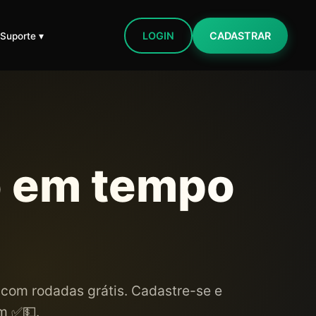
LOGIN
CADASTRAR
 Suporte ▾
o em tempo
 com rodadas grátis. Cadastre-se e
m ✅💵.