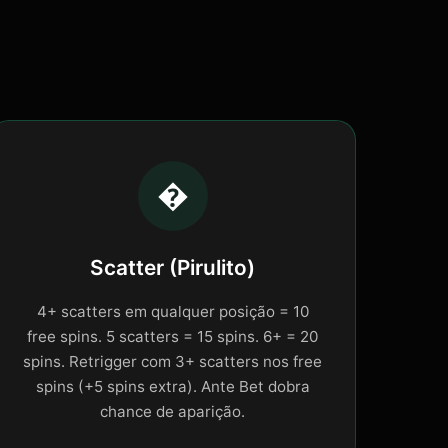
�
Scatter (Pirulito)
4+ scatters em qualquer posição = 10
free spins. 5 scatters = 15 spins. 6+ = 20
spins. Retrigger com 3+ scatters nos free
spins (+5 spins extra). Ante Bet dobra
chance de aparição.