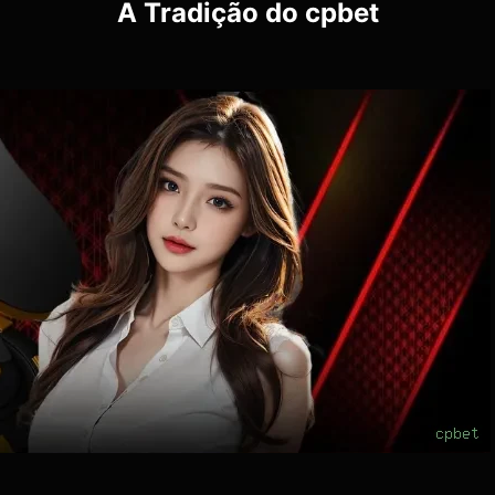
A Tradição do
cpbet