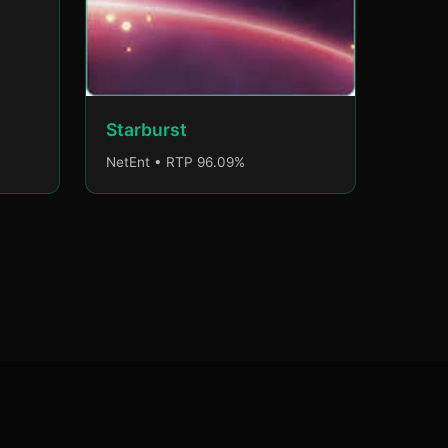
Starburst
NetEnt • RTP 96.09%