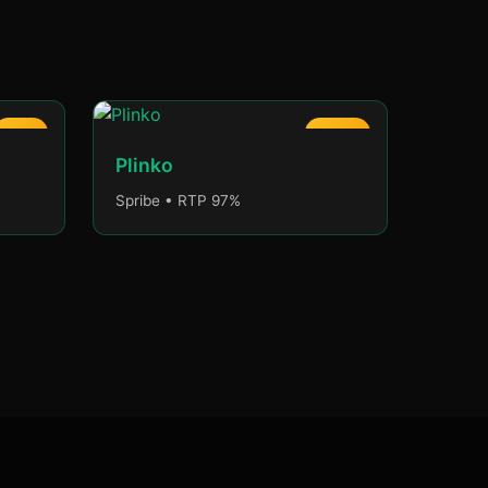
HOT
NOVO
Plinko
Spribe • RTP 97%