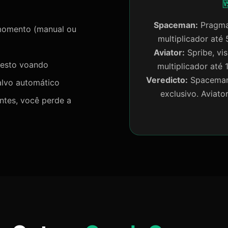

Spaceman:
Pragmat
momento (manual ou
multiplicador até
Aviator:
Spribe, vis
resto voando
multiplicador até
Veredicto:
Spaceman o
alvo automático
exclusivo. Aviato
ntes, você perde a