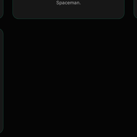
Spaceman.