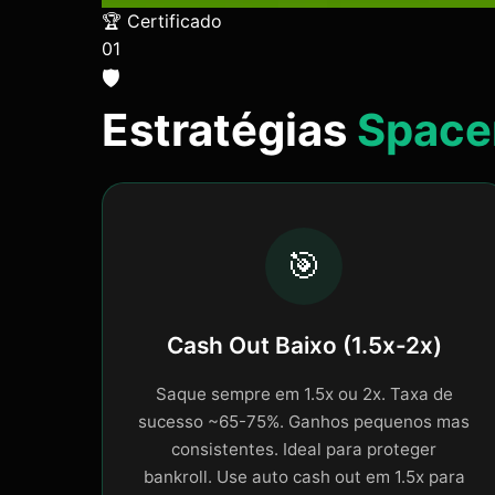
🏆 Certificado
01
🛡️
Estratégias
Spac
🎯
Cash Out Baixo (1.5x-2x)
Saque sempre em 1.5x ou 2x. Taxa de
sucesso ~65-75%. Ganhos pequenos mas
consistentes. Ideal para proteger
bankroll. Use auto cash out em 1.5x para