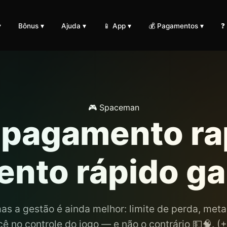
▾
Bônus ▾
Ajuda ▾
📱 App ▾
💰 Pagamentos ▾
❓
🎮 Spaceman
 pagamento ra
nto rápido ga
as a gestão é ainda melhor: limite de perda, me
ê no controle do jogo — e não o contrário 💵🧠. (