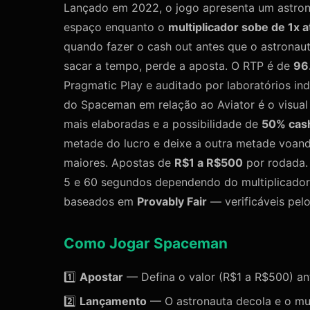
Lançado em 2022, o jogo apresenta um astron
espaço enquanto o
multiplicador sobe de 1x 
quando fazer o cash out antes que o astronau
sacar a tempo, perde a aposta. O RTP é de
96
Pragmatic Play e auditado por laboratórios ind
do Spaceman em relação ao Aviator é o visual
mais elaboradas e a possibilidade de
50% cash
metade do lucro e deixe a outra metade voand
maiores. Apostas de
R$1 a R$500
por rodada.
5 e 60 segundos dependendo do multiplicador
baseados em
Provably Fair
— verificáveis pelo
Como Jogar Spaceman
1️⃣
Apostar
— Defina o valor (R$1 a R$500) a
2️⃣
Lançamento
— O astronauta decola e o mu