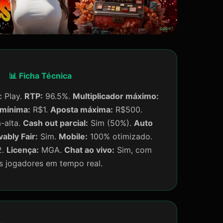
📊 Ficha Técnica
 Play.
RTP:
96.5%.
Multiplicador máximo:
mínima:
R$1.
Aposta máxima:
R$500.
-alta.
Cash out parcial:
Sim (50%).
Auto
vably Fair:
Sim.
Mobile:
100% otimizado.
2.
Licença:
MGA.
Chat ao vivo:
Sim, com
s jogadores em tempo real.