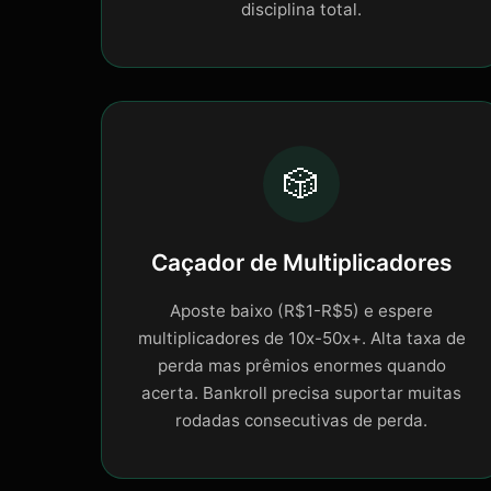
disciplina total.
🎲
Caçador de Multiplicadores
Aposte baixo (R$1-R$5) e espere
multiplicadores de 10x-50x+. Alta taxa de
perda mas prêmios enormes quando
acerta. Bankroll precisa suportar muitas
rodadas consecutivas de perda.