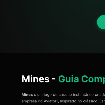
Mines -
Guia Com
Mines
é um jogo de cassino instantâneo criad
empresa do Aviator), inspirado no clássico C