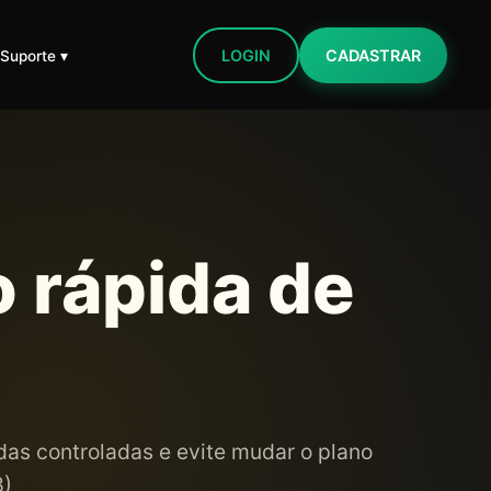
LOGIN
CADASTRAR
 Suporte ▾
o rápida de
das controladas e evite mudar o plano
8)