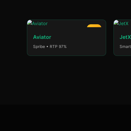
HOT
Aviator
Jet
Spribe • RTP 97%
Smart