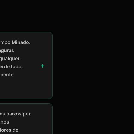
Campo Minado.
eguras
qualquer
erde tudo.
lmente
es baixos por
nhos
dores de