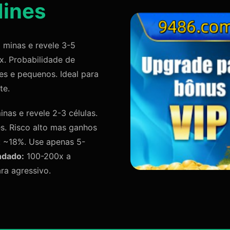
ines
R$15.567
Mines
 minas e revele 3-5
0x. Probabilidade de
es e pequenos. Ideal para
te.
nas e revele 2-3 células.
s. Risco alto mas ganhos
s: ~18%. Use apenas 5-
ndado:
100-200x a
ra agressivo.