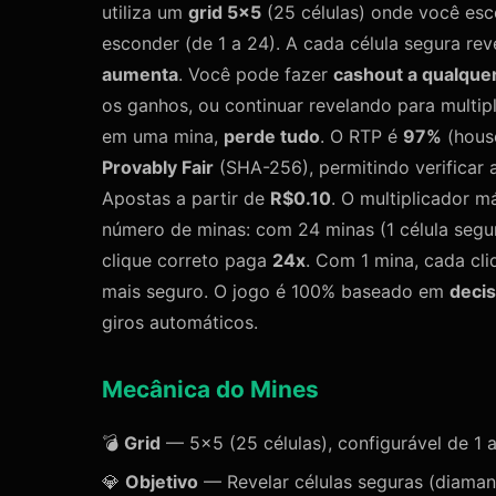
utiliza um
grid 5x5
(25 células) onde você es
esconder (de 1 a 24). A cada célula segura re
aumenta
. Você pode fazer
cashout a qualqu
os ganhos, ou continuar revelando para multip
em uma mina,
perde tudo
. O RTP é
97%
(house
Provably Fair
(SHA-256), permitindo verificar 
Apostas a partir de
R$0.10
. O multiplicador 
número de minas: com 24 minas (1 célula segu
clique correto paga
24x
. Com 1 mina, cada cl
mais seguro. O jogo é 100% baseado em
decis
giros automáticos.
Mecânica do Mines
💣
Grid
— 5x5 (25 células), configurável de 1 
💎
Objetivo
— Revelar células seguras (diaman