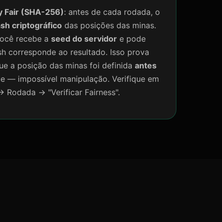
y Fair (SHA-256)
: antes de cada rodada, o
sh criptográfico
das posições das minas.
você recebe a
seed do servidor
e pode
ash corresponde ao resultado. Isso prova
e a posição das minas foi definida
antes
ue — impossível manipulação. Verifique em
→ Rodada → "Verificar Fairness".