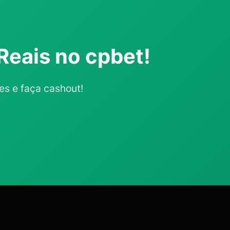
eais no cpbet!
es e faça cashout!