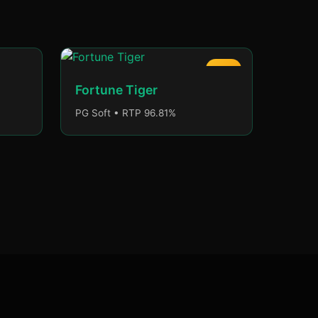
HOT
Fortune Tiger
PG Soft • RTP 96.81%