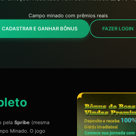
Campo minado com prêmios reais
CADASTRAR E GANHAR BÔNUS
FAZER LOGIN
pleto
o pela
Spribe
(mesma
ampo Minado. O jogo