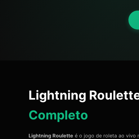
Lightning Roulett
Completo
Lightning Roulette
é o jogo de roleta ao vivo