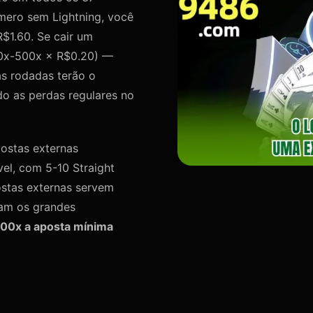
mero sem Lightning, você
$1.60. Se cair um
50x-500x × R$0.20) —
das rodadas terão o
o as perdas regulares no
stas externas
vel, com 5-10 Straight
postas externas servem
cam os grandes
00x a aposta mínima