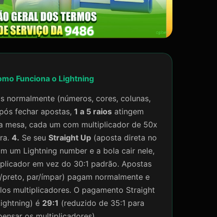
omo Funciona o Lightning
s normalmente (números, cores, colunas,
ós fechar apostas,
1 a 5 raios
atingem
a mesa, cada um com multiplicador de 50x
ira.
4.
Se seu
Straight Up
(aposta direta no
m um Lightning number e a bola cair nele,
iplicador em vez do 30:1 padrão. Apostas
/preto, par/ímpar) pagam normalmente e
os multiplicadores. O pagamento Straight
ightning) é
29:1
(reduzido de 35:1 para
ensar os multiplicadores).