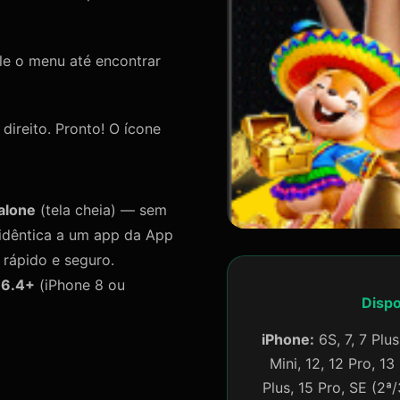
e o menu até encontrar
direito. Pronto! O ícone
alone
(tela cheia) — sem
 idêntica a um app da App
 rápido e seguro.
16.4+
(iPhone 8 ou
Dispo
iPhone:
6S, 7, 7 Plus
Mini, 12, 12 Pro, 13 
Plus, 15 Pro, SE (2ª