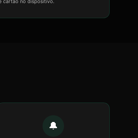
e cartão no dispositivo.
🔔