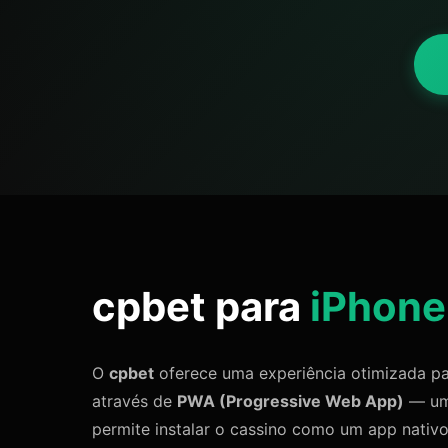
cpbet para
iPhone
O
cpbet
oferece uma experiência otimizada pa
através de
PWA (Progressive Web App)
— uma
permite instalar o cassino como um app nativo