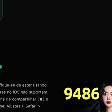
?
fique-se de estar usando
ores no iOS não suportam
one de compartilhar (⬆️) e
e: Ajustes > Safari >