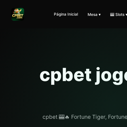
Página Inicial
Mesa ▾
🎰 Slots 
cpbet jog
cpbet 🎰🔥 Fortune Tiger, Fortune