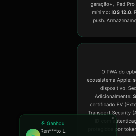
geração+, iPad Pro
mínimo:
iOS 12.0
.
push. Armazename
O PWA do cpbe
ecossistema Apple:
s
dispositivo, Se
Adicionalmente:
S
certificado EV (Ex
Transport Security (
×
ID
com autenticaç
🎉 Ganhou
protegidos por tok
Ren***to L.
🐂