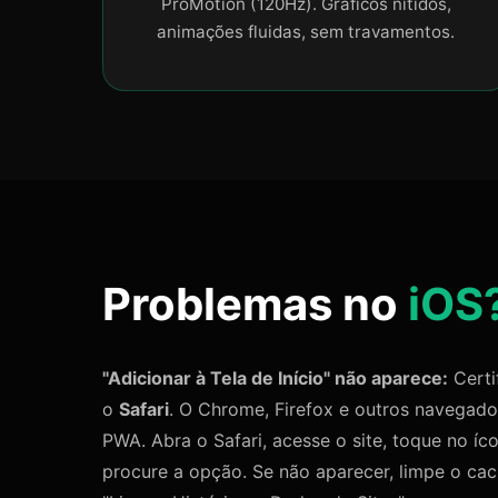
ProMotion (120Hz). Gráficos nítidos,
animações fluidas, sem travamentos.
Problemas no
iOS
"Adicionar à Tela de Início" não aparece:
Certi
o
Safari
. O Chrome, Firefox e outros navegad
PWA. Abra o Safari, acesse o site, toque no íc
procure a opção. Se não aparecer, limpe o cach