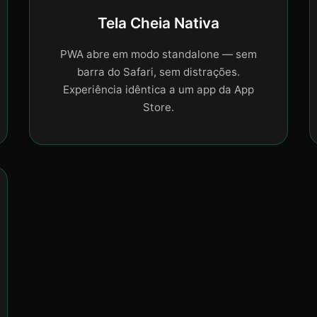
Tela Cheia Nativa
PWA abre em modo standalone — sem
barra do Safari, sem distrações.
Experiência idêntica a um app da App
Store.