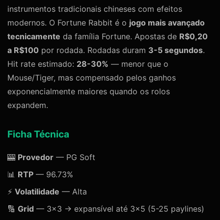
instrumentos tradicionais chineses com efeitos
modernos. O Fortune Rabbit é o
jogo mais avançado
tecnicamente
da família Fortune. Apostas de
R$0,20
a R$100
por rodada. Rodadas duram
3-5 segundos
.
Hit rate estimado:
28-30%
— menor que o
Mouse/Tiger, mas compensado pelos ganhos
exponencialmente maiores quando os rolos
expandem.
Ficha Técnica
🎰
Provedor
— PG Soft
📊
RTP
— 96.73%
⚡
Volatilidade
— Alta
🔢
Grid
— 3x3 → expansível até 3x5 (5-25 paylines)