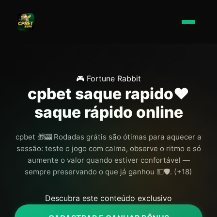
🎮 Fortune Rabbit
cpbet saque rapido❤️
saque rápido online
cpbet 🎁🎰 Rodadas grátis são ótimas para aquecer a
sessão: teste o jogo com calma, observe o ritmo e só
aumente o valor quando estiver confortável —
sempre preservando o que já ganhou 💵🛡️. (+18)
Descubra este conteúdo exclusivo