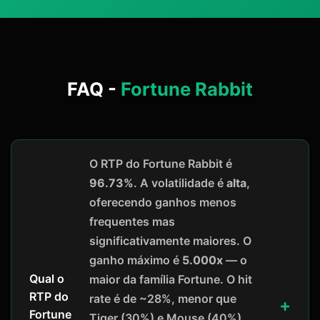
FAQ -
Fortune Rabbit
O RTP do Fortune Rabbit é
96.73%
. A volatilidade é
alta
,
oferecendo ganhos menos
frequentes mas
significativamente maiores. O
ganho máximo é
5.000x
— o
Qual o
maior da família Fortune. O hit
RTP do
rate é de ~28%, menor que
Fortune
Tiger (30%) e Mouse (40%).