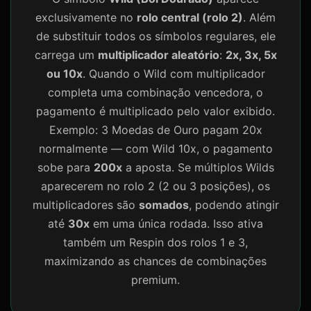
exclusivamente no
rolo central (rolo 2)
. Além
de substituir todos os símbolos regulares, ele
carrega um
multiplicador aleatório
:
2x, 3x, 5x
ou 10x
. Quando o Wild com multiplicador
completa uma combinação vencedora, o
pagamento é multiplicado pelo valor exibido.
Exemplo: 3 Moedas de Ouro pagam 20x
normalmente — com Wild 10x, o pagamento
sobe para
200x
a aposta. Se múltiplos Wilds
aparecerem no rolo 2 (2 ou 3 posições), os
multiplicadores são
somados
, podendo atingir
até
30x
em uma única rodada. Isso ativa
também um Respin dos rolos 1 e 3,
maximizando as chances de combinações
premium.