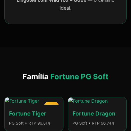
ideal.
Família
Fortune PG Soft
HOT
Fortune Tiger
Fortune Dragon
PG Soft • RTP 96.81%
PG Soft • RTP 96.74%