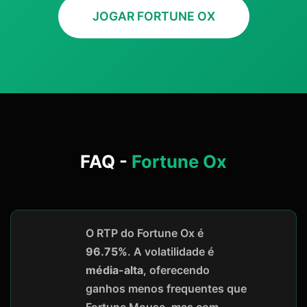
JOGAR FORTUNE OX
FAQ -
Fortune Ox
O RTP do Fortune Ox é
96.75%
. A volatilidade é
média-alta
, oferecendo
ganhos menos frequentes que
Fortune Mouse, mas com