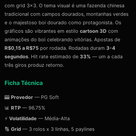
com grid 3x3. O tema visual é uma fazenda chinesa
tradicional com campos dourados, montanhas verdes
e o majestoso boi dourado como protagonista. Os
gráficos são vibrantes em estilo
cartoon 3D
com
animações do boi celebrando vitórias. Apostas de
R$0,15 a R$75
por rodada. Rodadas duram
3-4
segundos
. Hit rate estimado de
33%
— um a cada
três giros produz retorno.
Ficha Técnica
🎰
Provedor
— PG Soft
📊
RTP
— 96.75%
⚡
Volatilidade
— Média-Alta
🔢
Grid
— 3 rolos x 3 linhas, 5 paylines