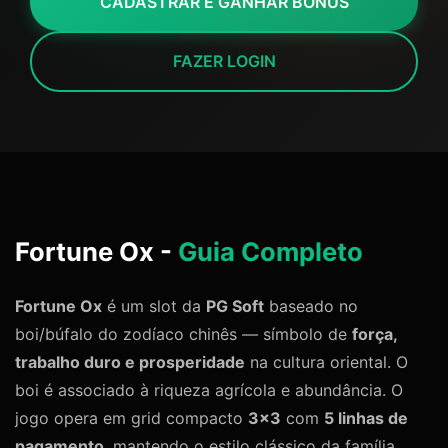
CADASTRAR E GANHAR BÔNUS
FAZER LOGIN
Fortune Ox -
Guia Completo
Fortune Ox
é um slot da
PG Soft
baseado no
boi/búfalo do zodíaco chinês — símbolo de
força,
trabalho duro e prosperidade
na cultura oriental. O
boi é associado à riqueza agrícola e abundância. O
jogo opera em grid compacto
3x3
com
5 linhas de
pagamento
, mantendo o estilo clássico da família