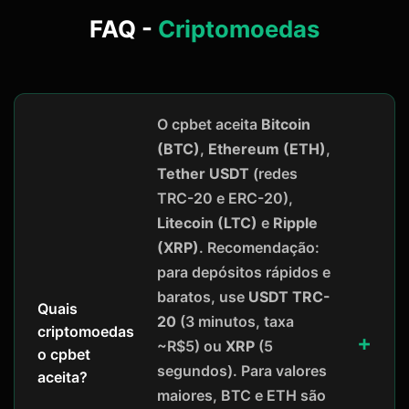
FAQ -
Criptomoedas
O cpbet aceita
Bitcoin
(BTC)
,
Ethereum (ETH)
,
Tether USDT
(redes
TRC-20 e ERC-20),
Litecoin (LTC)
e
Ripple
(XRP)
. Recomendação:
para depósitos rápidos e
baratos, use
USDT TRC-
Quais
20
(3 minutos, taxa
criptomoedas
~R$5) ou
XRP
(5
o cpbet
segundos). Para valores
aceita?
maiores, BTC e ETH são