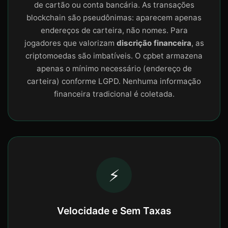
de cartão ou conta bancária. As transações
blockchain são pseudônimas: aparecem apenas
endereços de carteira, não nomes. Para
jogadores que valorizam
discrição financeira
, as
criptomoedas são imbatíveis. O cpbet armazena
apenas o mínimo necessário (endereço de
carteira) conforme LGPD. Nenhuma informação
financeira tradicional é coletada.
⚡
Velocidade e Sem Taxas