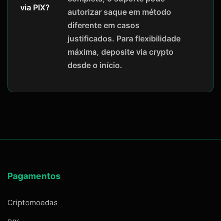
via PIX?
autorizar saque em método
diferente em casos
justificados. Para flexibilidade
máxima, deposite via crypto
desde o início.
Pagamentos
Criptomoedas