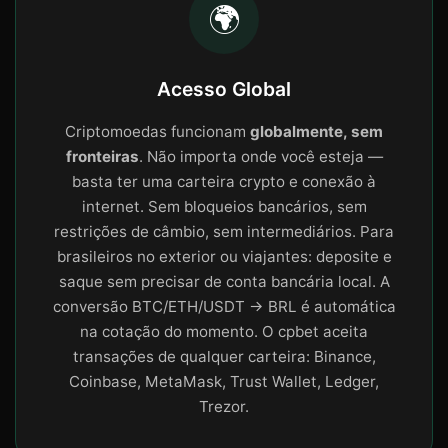
🌍
Acesso Global
Criptomoedas funcionam
globalmente, sem
fronteiras
. Não importa onde você esteja —
basta ter uma carteira crypto e conexão à
internet. Sem bloqueios bancários, sem
restrições de câmbio, sem intermediários. Para
brasileiros no exterior ou viajantes: deposite e
saque sem precisar de conta bancária local. A
conversão BTC/ETH/USDT → BRL é automática
na cotação do momento. O cpbet aceita
transações de qualquer carteira: Binance,
Coinbase, MetaMask, Trust Wallet, Ledger,
Trezor.