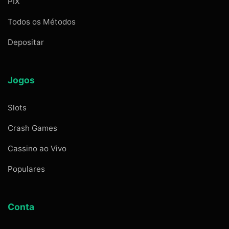
PIX
Todos os Métodos
Depositar
Jogos
Slots
Crash Games
Cassino ao Vivo
Populares
Conta