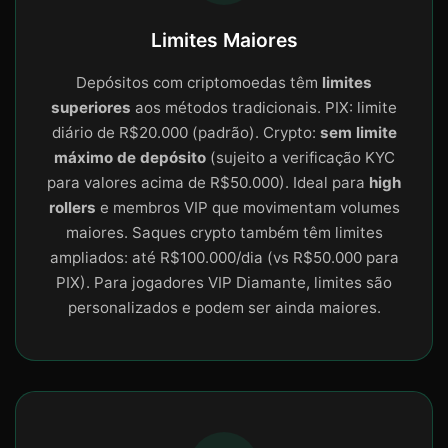
Limites Maiores
Depósitos com criptomoedas têm
limites
superiores
aos métodos tradicionais. PIX: limite
diário de R$20.000 (padrão). Crypto:
sem limite
máximo de depósito
(sujeito a verificação KYC
para valores acima de R$50.000). Ideal para
high
rollers
e membros VIP que movimentam volumes
maiores. Saques crypto também têm limites
ampliados: até R$100.000/dia (vs R$50.000 para
PIX). Para jogadores VIP Diamante, limites são
personalizados e podem ser ainda maiores.