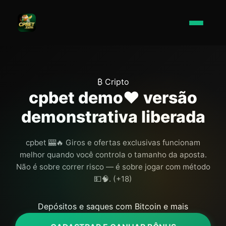
₿ Cripto
cpbet demo❤️ versão
demonstrativa liberada
cpbet 🎰🔥 Giros e ofertas exclusivas funcionam
melhor quando você controla o tamanho da aposta.
Não é sobre correr risco — é sobre jogar com método
💵🧠. (+18)
Depósitos e saques com Bitcoin e mais