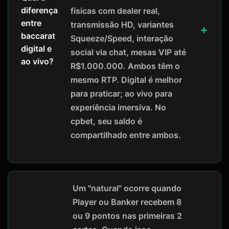
diferença
físicas com dealer real,
entre
transmissão HD, variantes
baccarat
Squeeze/Speed, interação
digital e
social via chat, mesas VIP até
ao vivo?
R$1.000.000. Ambos têm o
mesmo RTP. Digital é melhor
para praticar; ao vivo para
experiência imersiva. No
cpbet, seu saldo é
compartilhado entre ambos.
Um "natural" ocorre quando
Player ou Banker recebem 8
ou 9 pontos nas primeiras 2