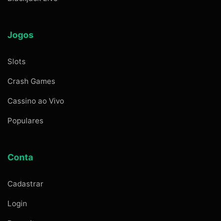
Jogos
Slots
Crash Games
Cassino ao Vivo
Populares
Conta
Cadastrar
Login