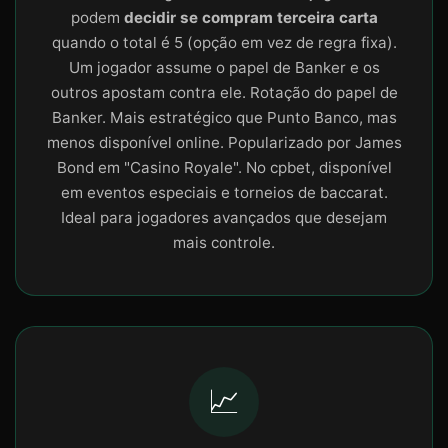
podem
decidir se compram terceira carta
quando o total é 5 (opção em vez de regra fixa).
Um jogador assume o papel de Banker e os
outros apostam contra ele. Rotação do papel de
Banker. Mais estratégico que Punto Banco, mas
menos disponível online. Popularizado por James
Bond em "Casino Royale". No cpbet, disponível
em eventos especiais e torneios de baccarat.
Ideal para jogadores avançados que desejam
mais controle.
📈