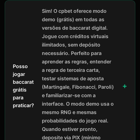
Sim! O cpbet oferece modo
demo (grátis) em todas as
versões de baccarat digital.
Jogue com créditos virtuais
ilimitados, sem depósito
necessário. Perfeito para
aprender as regras, entender
Posso
a regra de terceira carta,
jogar
testar sistemas de aposta
baccarat
(Martingale, Fibonacci, Paroli)
grátis
e familiarizar-se com a
para
interface. O modo demo usa o
praticar?
mesmo RNG e mesmas
probabilidades do jogo real.
Quando estiver pronto,
deposite via PIX (mínimo