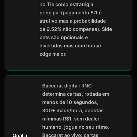
no Tie como estratégia
principal (pagamento 8:1 é
atrativo mas a probabilidade
de 9.52% não compensa). Side
bets são opcionais e
divertidas mas com house
edge maior.
Baccarat digital: RNG
determina cartas, rodada em
menos de 10 segundos,
300+ mãos/hora, apostas
mínimas R$1, sem dealer
humano, jogue no seu ritmo.
Baccarat ao vivo: cartas
Qual a