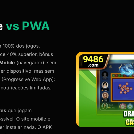
e
vs PWA
a 100% dos jogos,
nce 40% superior, bônus
 Mobile
(navegador): sem
er dispositivo, mas sem
(Progressive Web App):
otificações limitadas,
tes
que jogam
sível. O site mobile é
r instalar nada. O APK