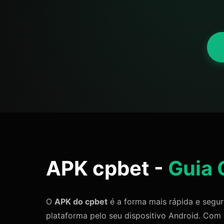
APK cpbet -
Guia 
O
APK do cpbet
é a forma mais rápida e segur
plataforma pelo seu dispositivo Android. Co