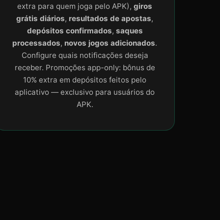
extra para quem joga pelo APK),
giros
grátis diários
,
resultados de apostas
,
depósitos confirmados
,
saques
processados
,
novos jogos adicionados
.
Configure quais notificações deseja
receber. Promoções app-only: bônus de
10% extra em depósitos feitos pelo
aplicativo — exclusivo para usuários do
APK.