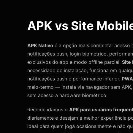
APK vs Site Mobil
APK Nativo
é a opção mais completa: acesso 
notificações push, login biométrico, performa
exclusivos do app e modo offline parcial.
Site
necessidade de instalação, funciona em qualqu
notificações push e performance inferior.
PWA
meio-termo — instala via navegador sem APK, n
sem acesso a hardware biométrico.
Recomendamos o
APK para usuários frequen
diariamente e desejam a melhor experiência pos
ideal para quem joga ocasionalmente e não que