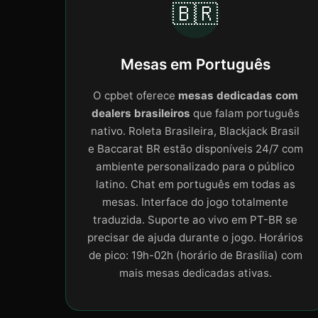
🇧🇷
Mesas em Português
O cpbet oferece
mesas dedicadas com
dealers brasileiros
que falam português
nativo. Roleta Brasileira, Blackjack Brasil
e Baccarat BR estão disponíveis 24/7 com
ambiente personalizado para o público
latino. Chat em português em todas as
mesas. Interface do jogo totalmente
traduzida. Suporte ao vivo em PT-BR se
precisar de ajuda durante o jogo. Horários
de pico: 19h-02h (horário de Brasília) com
mais mesas dedicadas ativas.