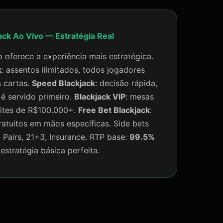
jack Ao Vivo — Estratégia Real
o oferece a experiência mais estratégica.
k
: assentos ilimitados, todos jogadores
 cartas.
Speed Blackjack
: decisão rápida,
é servido primeiro.
Blackjack VIP
: mesas
mites de R$100.000+.
Free Bet Blackjack
:
gratuitos em mãos específicas. Side bets
t Pairs, 21+3, Insurance. RTP base:
99.5%
estratégia básica perfeita.