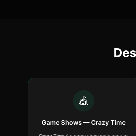
Des
🎪
Game Shows — Crazy Time
Crazy Time
é o game show mais popular