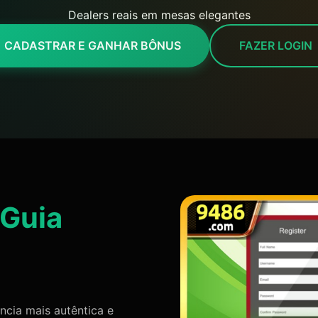
Dealers reais em mesas elegantes
CADASTRAR E GANHAR BÔNUS
FAZER LOGIN
Guia
ncia mais autêntica e