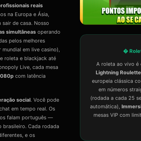
rofissionais reais
os na Europa e Ásia,
 sair de casa. Nosso
s simultâneas
operando
adas pelos melhores
r mundial em live casino),
� Role
e roleta e blackjack até
A roleta ao vivo é
nopoly Live, cada mesa
Lightning Roulette
 1080p
com latência
europeia clássica 
em números strai
(rodada a cada 25 s
eração social
. Você pode
automática),
Immersi
 chat em tempo real. Os
mesas VIP com limi
itos falam português —
 brasileiro. Cada rodada
iferentes, e os