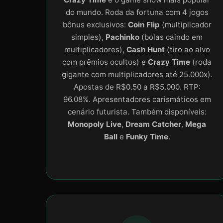
do mundo. Roda da fortuna com 4 jogos
bônus exclusivos:
Coin Flip
(multiplicador
simples),
Pachinko
(bolas caindo em
multiplicadores),
Cash Hunt
(tiro ao alvo
com prêmios ocultos) e
Crazy Time
(roda
gigante com multiplicadores até 25.000x).
Apostas de R$0.50 a R$5.000. RTP:
96.08%. Apresentadores carismáticos em
cenário futurista. Também disponíveis:
Monopoly Live
,
Dream Catcher
,
Mega
Ball
e
Funky Time
.