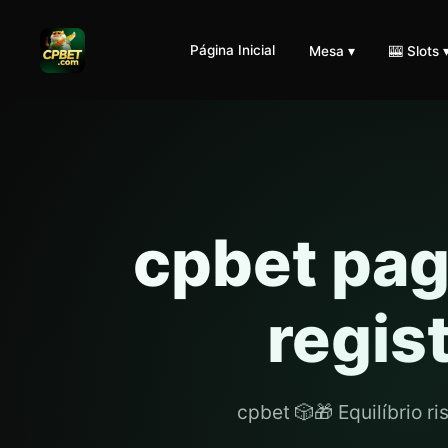
Página Inicial
Mesa ▾
🎰 Slots 
cpbet pa
regis
cpbet 🎲🎁 Equilíbrio ri