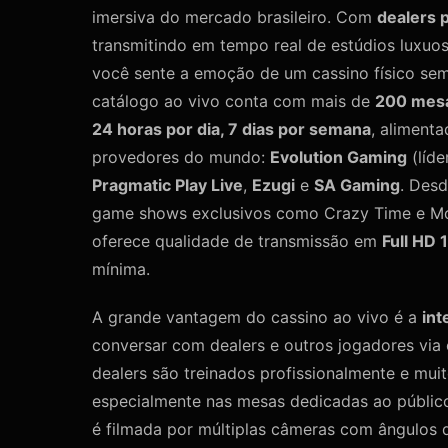
imersiva do mercado brasileiro. Com
dealers p
transmitindo em tempo real de estúdios luxuos
você sente a emoção de um cassino físico sem
catálogo ao vivo conta com mais de
200 mesa
24 horas por dia, 7 dias por semana
, aliment
provedores do mundo:
Evolution Gaming
(líde
Pragmatic Play Live
,
Ezugi
e
SA Gaming
. Desd
game shows exclusivos como Crazy Time e Mo
oferece qualidade de transmissão em
Full HD
mínima.
A grande vantagem do cassino ao vivo é a
int
conversar com dealers e outros jogadores via
dealers são treinados profissionalmente e mu
especialmente nas mesas dedicadas ao público
é filmada por múltiplas câmeras com ângulos d